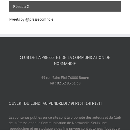
Réseau X
Tweets by @pressecomndie
CLUB DE LA PRESSE ET DE LA COMMUNICATION DE
NORMANDIE
49 rue Saint Eloi 76000 Rouen
Tel :
02 32 83 31 38
OUVERT DU LUNDI AU VENDREDI / 9H-13H 14H-17H
Les contenus publiés sur ce site sont la propriété des auteurs et du Club
de la Presse et de la Communication de Normandie. Seuls une
reproduction et un stockage à des fins privées sont autorisés. Tout autre