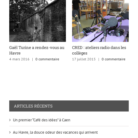
Gaël Turine a rendez-vous au
CRED : ateliers radio dans les
U
Havre
collèges
c
l
4 mars 2016
|
0 commentaire
17 juillet 2015
|
0 commentaire
2
ARTICLES RÉCENTS
Un premier “Café des idées” à Caen
Au Havre, la douce odeur des vacances qui arrivent