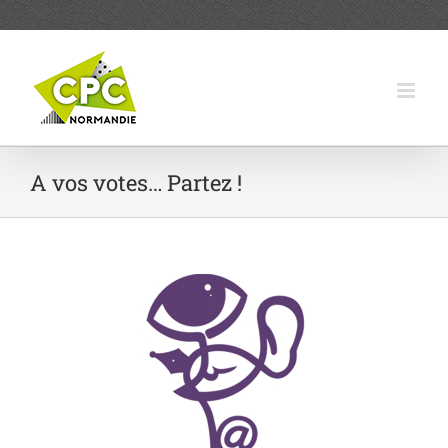
Passer
au
contenu
A vos votes… Partez !