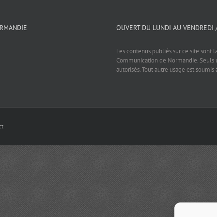
ORMANDIE
OUVERT DU LUNDI AU VENDREDI 
Les contenus publiés sur ce site sont l
Communication de Normandie. Seuls un
autorisés. Tout autre usage est soumis 
ct