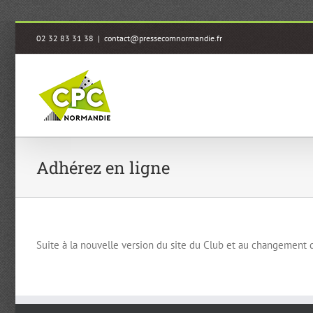
Passer
02 32 83 31 38
|
contact@pressecomnormandie.fr
au
contenu
Adhérez en ligne
Suite à la nouvelle version du site du Club et au changement d