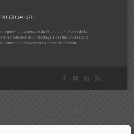
/ 9H-13H 14H-17H
a propriété des auteurs et du Club de la Presse et de la
e reproduction et un stockage à des fins privées sont
à autorisation préalable et expresse de l'éditeur.
Facebook
X
LinkedIn
Rss