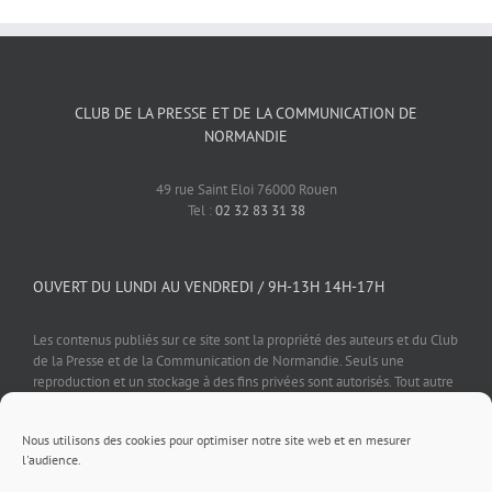
CLUB DE LA PRESSE ET DE LA COMMUNICATION DE
NORMANDIE
49 rue Saint Eloi 76000 Rouen
Tel :
02 32 83 31 38
OUVERT DU LUNDI AU VENDREDI / 9H-13H 14H-17H
Les contenus publiés sur ce site sont la propriété des auteurs et du Club
de la Presse et de la Communication de Normandie. Seuls une
reproduction et un stockage à des fins privées sont autorisés. Tout autre
usage est soumis à autorisation préalable et expresse de l'éditeur.
Nous utilisons des cookies pour optimiser notre site web et en mesurer
l'audience.