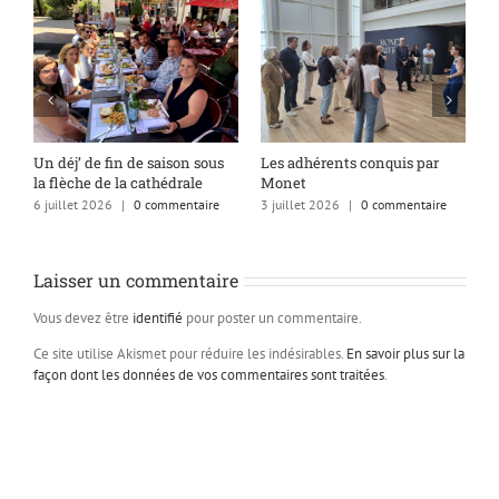
s
Un déj’ de fin de saison sous
Les adhérents conquis par
A
la flèche de la cathédrale
Monet
q
6 juillet 2026
|
0 commentaire
3 juillet 2026
|
0 commentaire
1
Laisser un commentaire
Vous devez être
identifié
pour poster un commentaire.
Ce site utilise Akismet pour réduire les indésirables.
En savoir plus sur la
façon dont les données de vos commentaires sont traitées
.