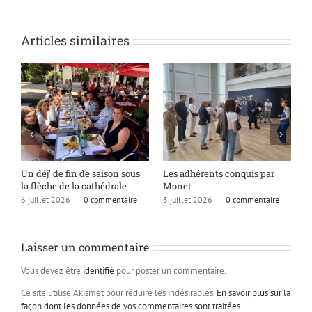
Articles similaires
s
Un déj’ de fin de saison sous
Les adhérents conquis par
A
la flèche de la cathédrale
Monet
q
6 juillet 2026
|
0 commentaire
3 juillet 2026
|
0 commentaire
1
Laisser un commentaire
Vous devez être
identifié
pour poster un commentaire.
Ce site utilise Akismet pour réduire les indésirables.
En savoir plus sur la
façon dont les données de vos commentaires sont traitées
.