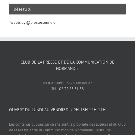
Réseau X
Tweets by @pressecomndie
CLUB DE LA PRESSE ET DE LA COMMUNICATION DE
NORMANDIE
49 rue Saint Eloi 76000 Rouen
Tel :
02 32 83 31 38
OUVERT DU LUNDI AU VENDREDI / 9H-13H 14H-17H
Les contenus publiés sur ce site sont la propriété des auteurs et du Club
de la Presse et de la Communication de Normandie. Seuls une