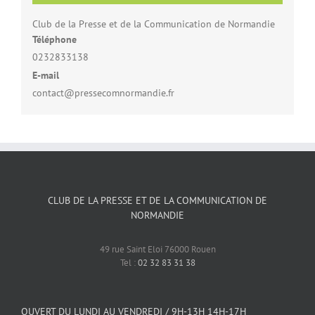
Club de la Presse et de la Communication de Normandie
Téléphone
0232833138
E-mail
contact@pressecomnormandie.fr
CLUB DE LA PRESSE ET DE LA COMMUNICATION DE
NORMANDIE
49 rue Saint Eloi 76000 Rouen
Tel :
02 32 83 31 38
OUVERT DU LUNDI AU VENDREDI / 9H-13H 14H-17H