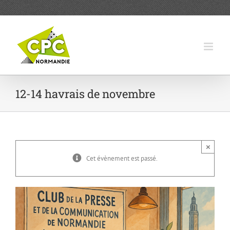
Passer
au
contenu
12-14 havrais de novembre
×
Cet évènement est passé.