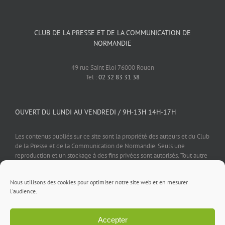
CLUB DE LA PRESSE ET DE LA COMMUNICATION DE
NORMANDIE
49 rue Saint Eloi 76000 Rouen
Tel :
02 32 83 31 38
OUVERT DU LUNDI AU VENDREDI / 9H-13H 14H-17H
Les contenus publiés sur ce site sont la propriété des auteurs et du Club
de la Presse et de la Communication de Normandie. Seuls une
reproduction et un stockage à des fins privées sont autorisés. Tout autre
usage est soumis à autorisation préalable et expresse de l'éditeur.
Nous utilisons des cookies pour optimiser notre site web et en mesurer
l'audience.
Accepter