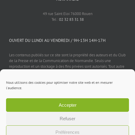
49 rue Saint Eloi 76000 Rouen
Tel :
02 32 83 31 38
OUVERT DU LUNDI AU VENDREDI / 9H-13H 14H-17H
Les contenus publiés sur ce site sont la propriété des auteurs et du Club
de la Presse et de la Communication de Normandie. Seuls une
reproduction et un stockage à des fins privées sont autorisés. Tout autre
usage est soumis à autorisation préalable et expresse de l'éditeur.
Nous utilisons des cookies pour optimiser notre site web et en mesurer
l'audience.
Accepter
Mentions légales
⎪
Politique de confidentialité
⎪
Cookies
⎪
Contact
Refuser
Facebook
X
LinkedIn
Rss
Préférences