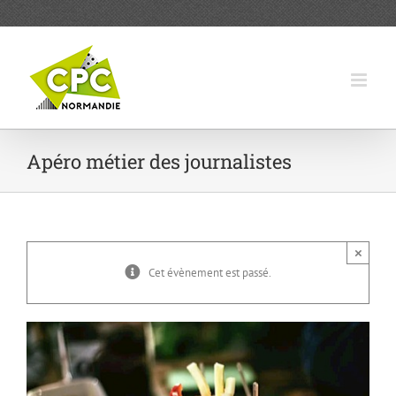
Passer
au
contenu
Apéro métier des journalistes
×
Cet évènement est passé.