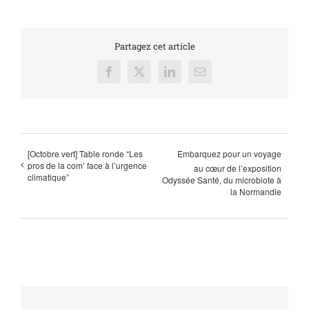
Partagez cet article
Facebook
X
LinkedIn
Email
[Octobre vert] Table ronde “Les
Embarquez pour un voyage
pros de la com’ face à l’urgence
au cœur de l’exposition
climatique”
Odyssée Santé, du microbiote à
la Normandie