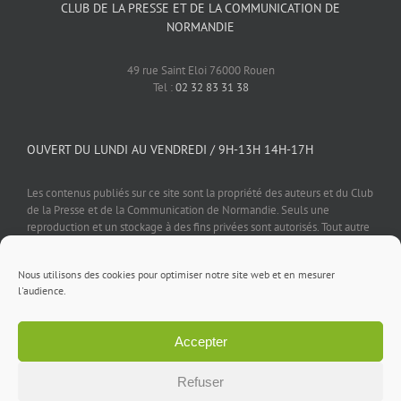
CLUB DE LA PRESSE ET DE LA COMMUNICATION DE
NORMANDIE
49 rue Saint Eloi 76000 Rouen
Tel :
02 32 83 31 38
OUVERT DU LUNDI AU VENDREDI / 9H-13H 14H-17H
Les contenus publiés sur ce site sont la propriété des auteurs et du Club
de la Presse et de la Communication de Normandie. Seuls une
reproduction et un stockage à des fins privées sont autorisés. Tout autre
usage est soumis à autorisation préalable et expresse de l'éditeur.
Nous utilisons des cookies pour optimiser notre site web et en mesurer
l'audience.
Accepter
Mentions légales
⎪
Politique de confidentialité
⎪
Cookies
⎪
Contact
Refuser