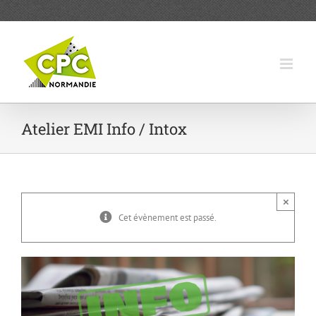
Passer
au
contenu
Atelier EMI Info / Intox
×
Cet évènement est passé.