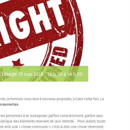
l’image
15 mai 2018 - 12 h 30
à
14 h 00
er, la formule vous sera à nouveau proposée, à Caen cette fois. La
personnelles.
aines personnes à se surexposer, parfois consciemment, parfois sans
publique des éléments relevant de leur intimité… Pour autant, toute
ient-elle une « chose commune », c’est-à-dire une chose librement