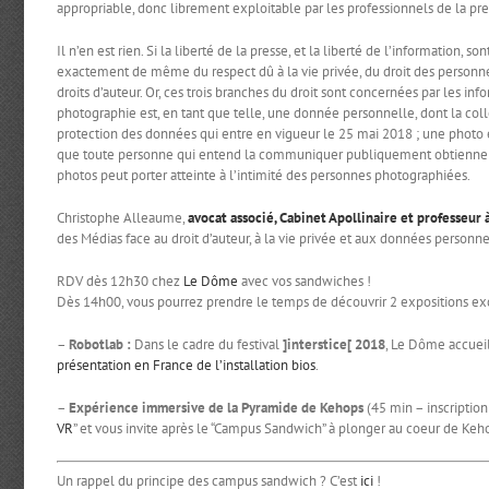
appropriable, donc librement exploitable par les professionnels de la pre
Il n’en est rien. Si la liberté de la presse, et la liberté de l’information, 
exactement de même du respect dû à la vie privée, du droit des personne
droits d’auteur. Or, ces trois branches du droit sont concernées par les in
photographie est, en tant que telle, une donnée personnelle, dont la coll
protection des données qui entre en vigueur le 25 mai 2018 ; une photo 
que toute personne qui entend la communiquer publiquement obtienne l’acc
photos peut porter atteinte à l’intimité des personnes photographiées.
Christophe Alleaume,
avocat associé, Cabinet Apollinaire et professeur 
des Médias face au droit d’auteur, à la vie privée et aux données personne
RDV dès 12h30 chez
Le Dôme
avec vos sandwiches !
Dès 14h00, vous pourrez prendre le temps de découvrir 2 expositions ex
–
Robotlab :
Dans le cadre du festival
]interstice[ 2018
, Le Dôme accueil
présentation en France de l’installation bios
.
–
Expérience immersive de la Pyramide de Kehops
(45 min – inscription
VR
” et vous invite après le “Campus Sandwich” à plonger au coeur de Keh
Un rappel du principe des campus sandwich ? C’est
ici
!