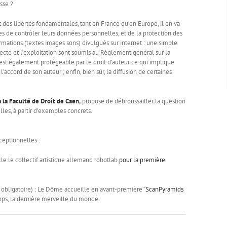
sse ?
sont des libertés fondamentales, tant en France qu’en Europe, il en va
s de contrôler leurs données personnelles, et de la protection des
formations (textes images sons) divulgués sur internet : une simple
ecte et l’exploitation sont soumis au Règlement général sur la
est également protégeable par le droit d’auteur ce qui implique
ord de son auteur ; enfin, bien sûr, la diffusion de certaines
à la Faculté de Droit de Caen
,
propose de débroussailler la question
lles, à partir d’exemples concrets.
ceptionnelles :
le le collectif artistique allemand robotlab
pour la première
 obligatoire) : Le Dôme accueille en avant-première “
ScanPyramids
ops, la dernière merveille du monde.