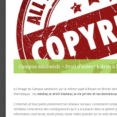
Campus sandwich – Droit d’auteur & droit à 
A l’image du Campus sandwich, sur le même sujet à Rouen en février derni
thématique : les
médias, le droit d’auteur, la vie privée et les données 
L’Internet, et tout particulièrement les réseaux sociaux, conduisent cert
véritable conscience des conséquences qu’il y a à placer dans la sphère 
information, tout texte, toute photo, toute vidéo publiée sur le web dev