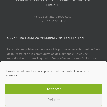
CLUB DE LA PRESSE ET DE LA COMMUNICATION DE
NORMANDIE
49 rue Saint Eloi 76000 Rouen
Tel :
02 32 83 31 38
OUVERT DU LUNDI AU VENDREDI / 9H-13H 14H-17H
Les contenus publiés sur ce site sont la propriété des auteurs et du Club
de la Presse et de la Communication de Normandie. Seuls une
reproduction et un stockage à des fins privées sont autorisés. Tout autre
usage est soumis à autorisation préalable et expresse de l'éditeur.
Nous utilisons des cookies pour optimiser notre site web et en mesurer
l'audience.
Accepter
Mentions légales
⎪
Politique de confidentialité
⎪
Cookies
⎪
Contact
Refuser
Facebook
X
LinkedIn
Rss