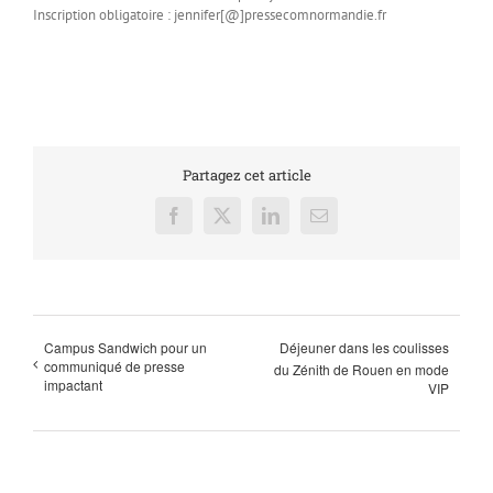
Inscription obligatoire : jennifer[@]pressecomnormandie.fr
Partagez cet article
Facebook
X
LinkedIn
Email
Campus Sandwich pour un
Déjeuner dans les coulisses
communiqué de presse
du Zénith de Rouen en mode
impactant
VIP