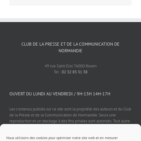
CLUB DE LA PRESSE ET DE LA COMMUNICATION DE
NORMANDIE
49 rue Saint Eloi 76000 Rouen
Tel :
02 32 83 31 38
OUVERT DU LUNDI AU VENDREDI / 9H-13H 14H-17H
Les contenus publiés sur ce site sont la propriété des auteurs et du Club
de la Presse et de la Communication de Normandie. Seuls une
reproduction et un stockage à des fins privées sont autorisés. Tout autre
usage est soumis à autorisation préalable et expresse de l'éditeur.
Nous utilisons des cookies pour optimiser notre site web et en mesurer