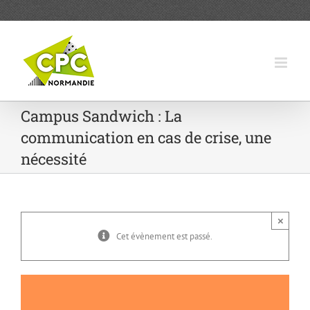
Passer
au
contenu
Campus Sandwich : La
communication en cas de crise, une
nécessité
×
Cet évènement est passé.