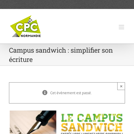
Passer
au
contenu
Campus sandwich : simplifier son
écriture
×
Cet évènement est passé.