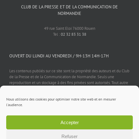
CLUB DE LA PRESSE ET DE LA COMMUNICATION DE
NORMANDIE
49 rue Saint Eloi 76000 Rouen
Tel :
02 32 83 31 38
OUVERT DU LUNDI AU VENDREDI / 9H-13H 14H-17H
Les contenus publiés sur ce site sont la propriété des auteurs et du Club
de la Presse et de la Communication de Normandie. Seuls une
reproduction et un stockage à des fins privées sont autorisés. Tout autre
usage est soumis à autorisation préalable et expresse de l'éditeur.
Nous utilisons des cookies pour optimiser notre site web et en mesurer
l'audience.
Accepter
Mentions légales
⎪
Politique de confidentialité
⎪
Cookies
⎪
Contact
Refuser