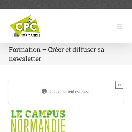
Passer
au
contenu
Formation – Créer et diffuser sa
newsletter
×
Cet évènement est passé.