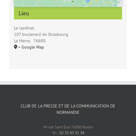
Lieu
Le cardinal
107 boulevard de Strasbourg
Le Havre
,
76600
+ Google Map
CLUB DE LA PRESSE ET DE LA COMMUNICATION DE
NORMANDIE
49 rue Saint Eloi 76000 Rouen
Tel :
02 32 83 31 38