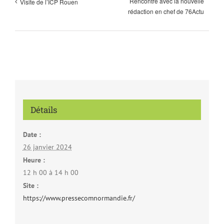
Rencontre avec la nouvelle
Visite de l’ICP Rouen
rédaction en chef de 76Actu
Détails
Date :
26 janvier 2024
Heure :
12 h 00 à 14 h 00
Site :
https://www.pressecomnormandie.fr/