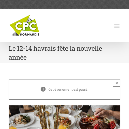
Passer
au
contenu
Le 12-14 havrais fête la nouvelle
année
×
Cet évènement est passé.