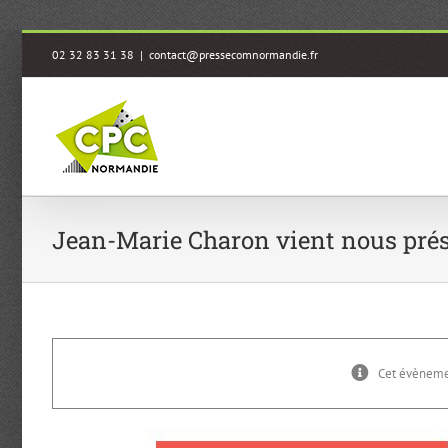
Passer
02 32 83 31 38
|
contact@pressecomnormandie.fr
au
contenu
Jean-Marie Charon vient nous prése
Cet évènemen