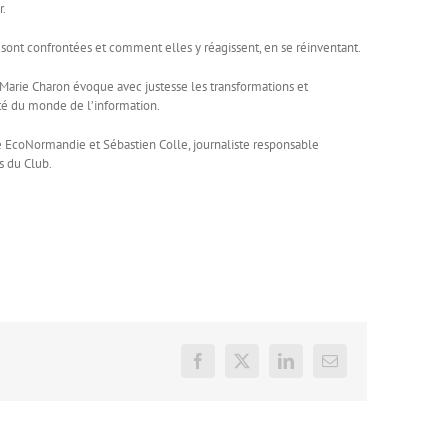
r.
s sont confrontées et comment elles y réagissent, en se réinventant.
Marie Charon évoque avec justesse les transformations et
té du monde de l’information.
re EcoNormandie et Sébastien Colle, journaliste responsable
s du Club.
Facebook
X
LinkedIn
Email