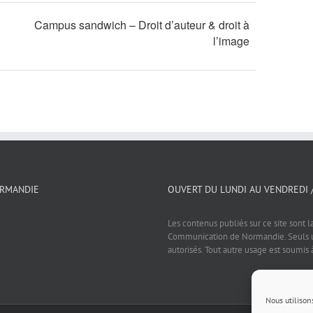
Campus sandwich – Droit d’auteur & droit à
l’image
ORMANDIE
OUVERT DU LUNDI AU VENDREDI 
Les contenus publiés sur ce site sont l
Communication de Normandie. Seuls un
autorisés. Tout autre usage est soumis 
Nous utilison