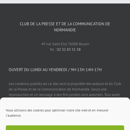
CLUB DE LA PRESSE ET DE LA COMMUNICATION DE
NORMANDIE
49 rue Saint Eloi 76000 Rouen
Tel :
02 32 83 31 38
OUVERT DU LUNDI AU VENDREDI / 9H-13H 14H-17H
Les contenus publiés sur ce site sont la propriété des auteurs et du Club
de la Presse et de la Communication de Normandie. Seuls une
reproduction et un stockage à des fins privées sont autorisés. Tout autre
usage est soumis à autorisation préalable et expresse de l'éditeur.
Nous utilisons des cookies pour optimiser notre site web et en mesurer
l'audience.