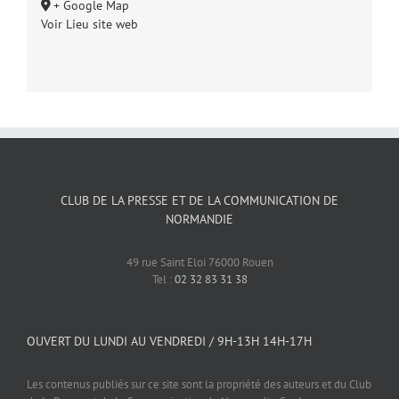
+ Google Map
Voir Lieu site web
CLUB DE LA PRESSE ET DE LA COMMUNICATION DE
NORMANDIE
49 rue Saint Eloi 76000 Rouen
Tel :
02 32 83 31 38
OUVERT DU LUNDI AU VENDREDI / 9H-13H 14H-17H
Les contenus publiés sur ce site sont la propriété des auteurs et du Club