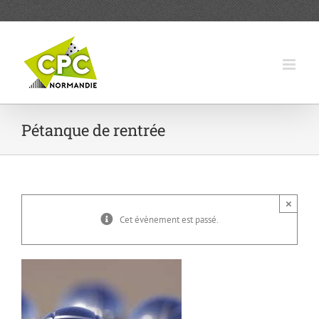
Passer
au
contenu
Pétanque de rentrée
×
Cet évènement est passé.