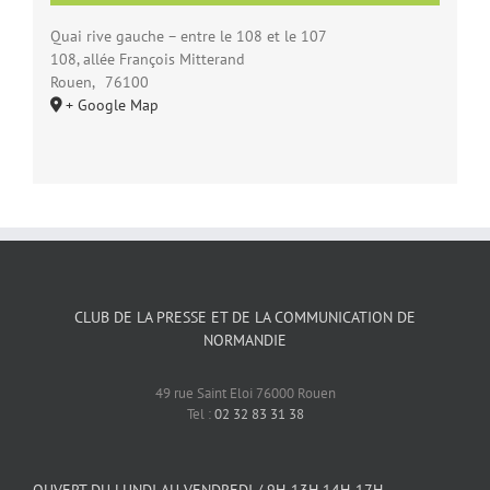
Quai rive gauche – entre le 108 et le 107
108, allée François Mitterand
Rouen
,
76100
+ Google Map
CLUB DE LA PRESSE ET DE LA COMMUNICATION DE
NORMANDIE
49 rue Saint Eloi 76000 Rouen
Tel :
02 32 83 31 38
OUVERT DU LUNDI AU VENDREDI / 9H-13H 14H-17H