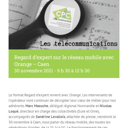
Regard d’expert sur le réseau mobile avec
Orange – Caen
30 novembre 2021 - 9 h 30
à
12 h 30
Le format Regard d’expert revient avec Orange. Les intervenants de
l’opérateur vont continuer de décrypter leur cœur de métier pour nos
adhérents.
Marc Maouche
, délégué régional Normandie et
Nicolas
Loqué
, directeur en charge des collectivités (Eure et Orne),
accompagnés de
Sandrine Levallois
, attachée de presse, viendront le
30 novembre à Caen, nous parler du réseau mobile, des toutes les
générations d’ondes, de la 2G à la 5G. Le fonctionnement de ces