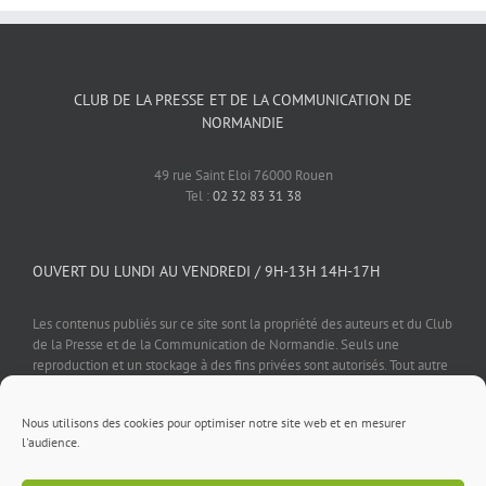
CLUB DE LA PRESSE ET DE LA COMMUNICATION DE
NORMANDIE
49 rue Saint Eloi 76000 Rouen
Tel :
02 32 83 31 38
OUVERT DU LUNDI AU VENDREDI / 9H-13H 14H-17H
Les contenus publiés sur ce site sont la propriété des auteurs et du Club
de la Presse et de la Communication de Normandie. Seuls une
reproduction et un stockage à des fins privées sont autorisés. Tout autre
usage est soumis à autorisation préalable et expresse de l'éditeur.
Nous utilisons des cookies pour optimiser notre site web et en mesurer
l'audience.