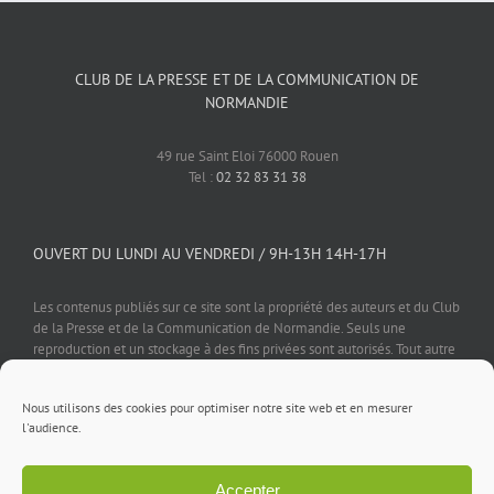
CLUB DE LA PRESSE ET DE LA COMMUNICATION DE
NORMANDIE
49 rue Saint Eloi 76000 Rouen
Tel :
02 32 83 31 38
OUVERT DU LUNDI AU VENDREDI / 9H-13H 14H-17H
Les contenus publiés sur ce site sont la propriété des auteurs et du Club
de la Presse et de la Communication de Normandie. Seuls une
reproduction et un stockage à des fins privées sont autorisés. Tout autre
usage est soumis à autorisation préalable et expresse de l'éditeur.
Nous utilisons des cookies pour optimiser notre site web et en mesurer
l'audience.
Accepter