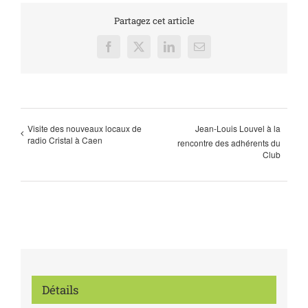
Partagez cet article
Facebook
X
LinkedIn
Email
Visite des nouveaux locaux de
Jean-Louis Louvel à la
radio Cristal à Caen
rencontre des adhérents du
Club
Détails