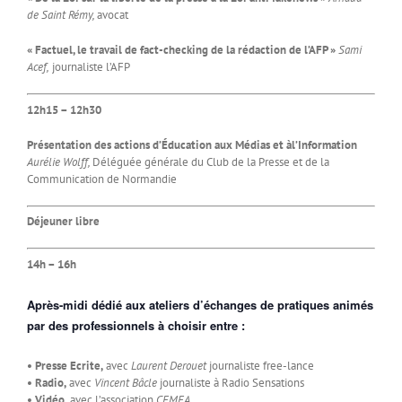
de Saint Rémy,
avocat
« Factuel, le travail de fact-checking de la rédaction de l’AFP »
Sami
Acef,
journaliste l’AFP
12h15 – 12h30
Présentation des actions d’Éducation aux Médias et àl’Information
Aurélie Wolff,
Déléguée générale du Club de la Presse et de la
Communication de Normandie
Déjeuner libre
14h – 16h
Après-midi dédié aux ateliers d’échanges de pratiques animés
par des professionnels
à choisir entre :
• Presse Ecrite,
avec
Laurent Derouet
journaliste free-lance
• Radio,
avec
Vincent Bâcle
journaliste à Radio Sensations
• Vidéo,
avec l’association
CEMEA