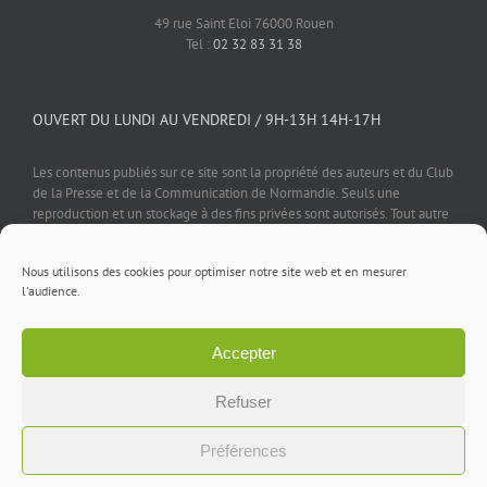
49 rue Saint Eloi 76000 Rouen
Tel :
02 32 83 31 38
OUVERT DU LUNDI AU VENDREDI / 9H-13H 14H-17H
Les contenus publiés sur ce site sont la propriété des auteurs et du Club
de la Presse et de la Communication de Normandie. Seuls une
reproduction et un stockage à des fins privées sont autorisés. Tout autre
usage est soumis à autorisation préalable et expresse de l'éditeur.
Nous utilisons des cookies pour optimiser notre site web et en mesurer
l'audience.
Accepter
Mentions légales
⎪
Politique de confidentialité
⎪
Cookies
⎪
Contact
Refuser
Facebook
X
LinkedIn
Rss
Préférences