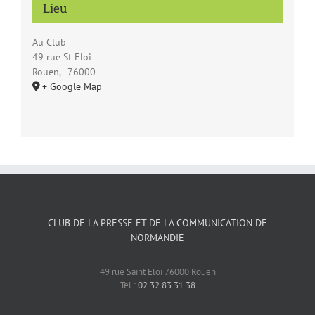
Lieu
Au Club
49 rue St Eloi
Rouen
,
76000
+ Google Map
CLUB DE LA PRESSE ET DE LA COMMUNICATION DE
NORMANDIE
49 rue Saint Eloi 76000 Rouen
Tel :
02 32 83 31 38