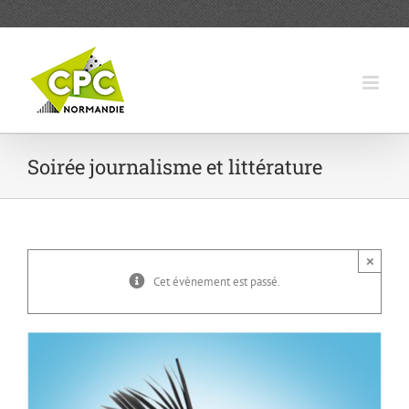
Passer
au
contenu
Soirée journalisme et littérature
×
Cet évènement est passé.