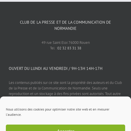
CLUB DE LA PRESSE ET DE LA COMMUNICATION DE
NORMANDIE
49 rue Saint Eloi 76000 Rouen
Tel :
02 32 83 31 38
OUVERT DU LUNDI AU VENDREDI / 9H-13H 14H-17H
Les contenus publiés sur ce site sont la propriété des auteurs et du Club
de la Presse et de la Communication de Normandie. Seuls une
reproduction et un stockage à des fins privées sont autorisés. Tout autre
usage est soumis à autorisation préalable et expresse de l'éditeur.
Nous utilisons des cookies pour optimiser notre site web et en mesurer
l'audience.