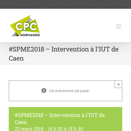
Passer
au
contenu
#SPME2018 – Intervention à l’IUT de
Caen
×
Cet évènement est passé.
#SPME2018 – Intervention à l’IUT de
Caen
22 mars 2018 - 16 h 30
à
18 h 30