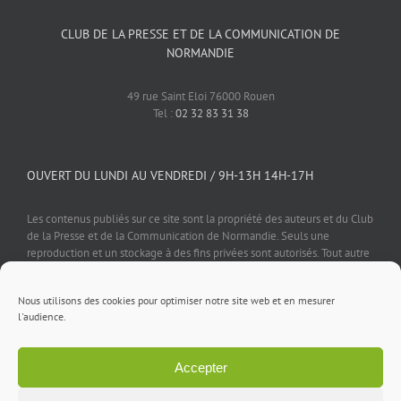
CLUB DE LA PRESSE ET DE LA COMMUNICATION DE
NORMANDIE
49 rue Saint Eloi 76000 Rouen
Tel :
02 32 83 31 38
OUVERT DU LUNDI AU VENDREDI / 9H-13H 14H-17H
Les contenus publiés sur ce site sont la propriété des auteurs et du Club
de la Presse et de la Communication de Normandie. Seuls une
reproduction et un stockage à des fins privées sont autorisés. Tout autre
usage est soumis à autorisation préalable et expresse de l'éditeur.
Nous utilisons des cookies pour optimiser notre site web et en mesurer
l'audience.
Accepter
Mentions légales
⎪
Politique de confidentialité
⎪
Cookies
⎪
Contact