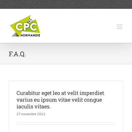
Passer
au
contenu
F.A.Q.
Curabitur eget leo at velit imperdiet
varius eu ipsum vitae velit congue
iaculis vitaes.
27 novembre 2012