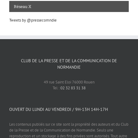
Réseau X
Tweets by @pressecomndie
CLUB DE LA PRESSE ET DE LA COMMUNICATION DE
NORMANDIE
49 rue Saint Eloi 76000 Rouen
Tel :
02 32 83 31 38
OUVERT DU LUNDI AU VENDREDI / 9H-13H 14H-17H
Les contenus publiés sur ce site sont la propriété des auteurs et du Club
de la Presse et de la Communication de Normandie. Seuls une
reproduction et un stockage à des fins privées sont autorisés. Tout autre