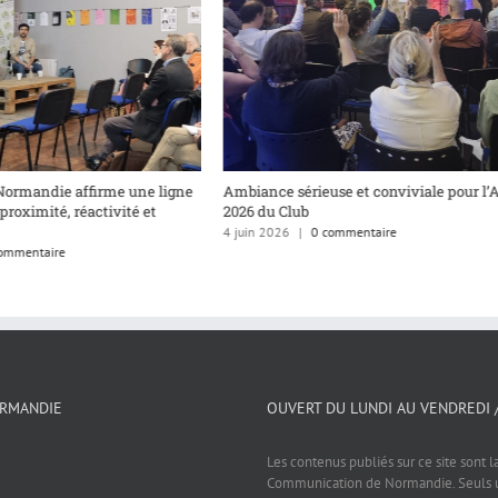
Normandie affirme une ligne
Ambiance sérieuse et conviviale pour l’
 proximité, réactivité et
2026 du Club
4 juin 2026
|
0 commentaire
ommentaire
ORMANDIE
OUVERT DU LUNDI AU VENDREDI 
Les contenus publiés sur ce site sont l
Communication de Normandie. Seuls un