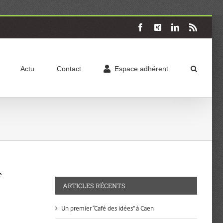
Facebook
X
LinkedIn
Rss
Actu
Contact
Espace adhérent
e
ARTICLES RÉCENTS
Un premier “Café des idées” à Caen