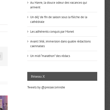
Au Havre, la douce odeur des vacances qui
arrivent
Un déj’ de fin de saison sous la flèche de la
cathédrale
Les adhérents conquis par Monet
Avant l’été, immersion dans quatre rédactions
caennaises
Un midi “marathon” des rédacs
n
mail
Réseau X
Tweets by @pressecomndie