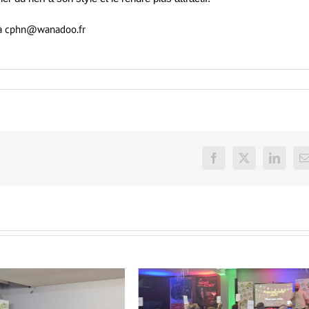
 à
cphn@wanadoo.fr
Facebook
X
LinkedI
E