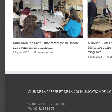
Millénaire de Caen : une stratégie RP locale
À Rouen, Paris 
au rayonnement national
éditoriale entre
exigence
11 juin 2026
|
0 commentaire
8 juin 2026
|
0 c
CLUB DE LA PRESSE ET DE LA COMMUNICATION DE N
49 rue Saint Eloi 76000 Rouen
Tel :
02 32 83 31 38