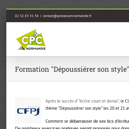
Passer
02 32 83 31 38
|
contact@pressecomnormandie.fr
au
contenu
Formation "Dépoussiérer son style
Après le succès d’ “écrire court et dense”, l
e Cl
thème “Dépoussiérer son style” les 20 et 21 a
Comment se
débarrasser de ses tics d’écritur
De nombreux exercices pratiques seront proposés pour donner d