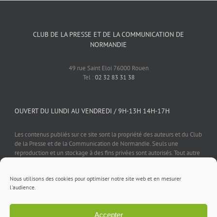
CLUB DE LA PRESSE ET DE LA COMMUNICATION DE
NORMANDIE
49 rue Saint Eloi 76000 Rouen
Tel :
02 32 83 31 38
OUVERT DU LUNDI AU VENDREDI / 9H-13H 14H-17H
Les contenus publiés sur ce site sont la propriété des auteurs et du Club
de la Presse et de la Communication de Normandie. Seuls une
reproduction et un stockage à des fins privées sont autorisés. Tout autre
usage est soumis à autorisation préalable et expresse de l'éditeur.
Nous utilisons des cookies pour optimiser notre site web et en mesurer
l'audience.
Accepter