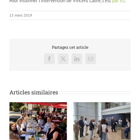
Pour visionner l’intervention de Vincent Lalire, c’est
par ici
.
15 mars 2019
Partagez cet article
Facebook
X
LinkedIn
Email
Articles similaires