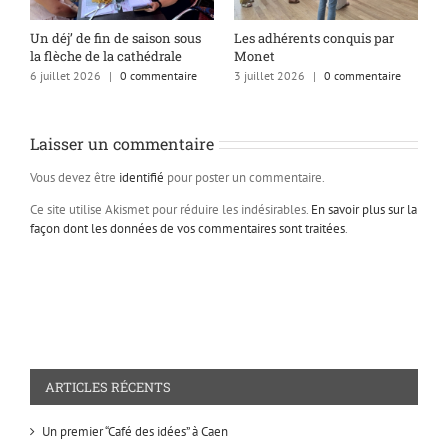
s
Un déj’ de fin de saison sous
Les adhérents conquis par
A
la flèche de la cathédrale
Monet
q
6 juillet 2026
|
0 commentaire
3 juillet 2026
|
0 commentaire
1
Laisser un commentaire
Vous devez être
identifié
pour poster un commentaire.
Ce site utilise Akismet pour réduire les indésirables.
En savoir plus sur la
façon dont les données de vos commentaires sont traitées
.
ARTICLES RÉCENTS
Un premier “Café des idées” à Caen