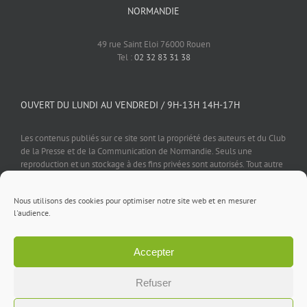
NORMANDIE
49 rue Saint Eloi 76000 Rouen
Tel :
02 32 83 31 38
OUVERT DU LUNDI AU VENDREDI / 9H-13H 14H-17H
Les contenus publiés sur ce site sont la propriété des auteurs et du Club
de la Presse et de la Communication de Normandie. Seuls une
reproduction et un stockage à des fins privées sont autorisés. Tout autre
usage est soumis à autorisation préalable et expresse de l'éditeur.
Nous utilisons des cookies pour optimiser notre site web et en mesurer
l'audience.
Accepter
Mentions légales
⎪
Politique de confidentialité
⎪
Cookies
⎪
Contact
Refuser
Facebook
X
LinkedIn
Rss