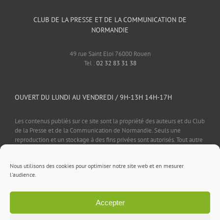
CLUB DE LA PRESSE ET DE LA COMMUNICATION DE
NORMANDIE
49 rue Saint Eloi 76000 Rouen
Tel :
02 32 83 31 38
OUVERT DU LUNDI AU VENDREDI / 9H-13H 14H-17H
Les contenus publiés sur ce site sont la propriété des auteurs et du Club
de la Presse et de la Communication de Normandie. Seuls une
reproduction et un stockage à des fins privées sont autorisés. Tout autre
usage est soumis à autorisation préalable et expresse de l'éditeur.
Nous utilisons des cookies pour optimiser notre site web et en mesurer
l'audience.
Accepter
Mentions légales
⎪
Politique de confidentialité
⎪
Cookies
⎪
Contact