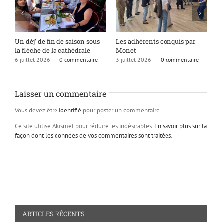
s
Un déj’ de fin de saison sous
Les adhérents conquis par
A
la flèche de la cathédrale
Monet
q
6 juillet 2026
|
0 commentaire
3 juillet 2026
|
0 commentaire
1
Laisser un commentaire
Vous devez être
identifié
pour poster un commentaire.
Ce site utilise Akismet pour réduire les indésirables.
En savoir plus sur la
façon dont les données de vos commentaires sont traitées
.
ARTICLES RÉCENTS