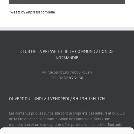
Tweets by @pressecomndie
CLUB DE LA PRESSE ET DE LA COMMUNICATION DE
NORMANDIE
49 rue Saint Eloi 76000 Rouen
Tel :
02 32 83 31 38
OUVERT DU LUNDI AU VENDREDI / 9H-13H 14H-17H
Les contenus publiés sur ce site sont la propriété des auteurs et du Club
de la Presse et de la Communication de Normandie. Seuls une
reproduction et un stockage à des fins privées sont autorisés. Tout autre
usage est soumis à autorisation préalable et expresse de l'éditeur.