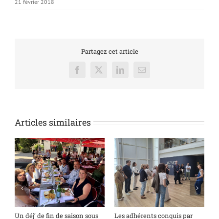
21 février 2018
Partagez cet article
Facebook
X
LinkedIn
Email
Articles similaires
s
Un déj’ de fin de saison sous
Les adhérents conquis par
A