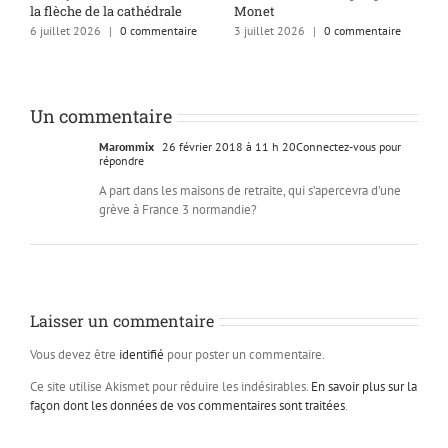
la flèche de la cathédrale
Monet
q
6 juillet 2026
|
0 commentaire
3 juillet 2026
|
0 commentaire
1
Un commentaire
Marommix
26 février 2018 à 11 h 20
Connectez-vous pour
répondre
A part dans les maisons de retraite, qui s’apercevra d’une
grève à France 3 normandie?
Laisser un commentaire
Vous devez être
identifié
pour poster un commentaire.
Ce site utilise Akismet pour réduire les indésirables.
En savoir plus sur la
façon dont les données de vos commentaires sont traitées
.