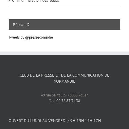
Un midi “marathon” des rédacs
Réseau X
Tweets by @pressecomndie
CLUB DE LA PRESSE ET DE LA COMMUNICATION DE
NORMANDIE
49 rue Saint Eloi 76000 Rouen
Tel :
02 32 83 31 38
OUVERT DU LUNDI AU VENDREDI / 9H-13H 14H-17H