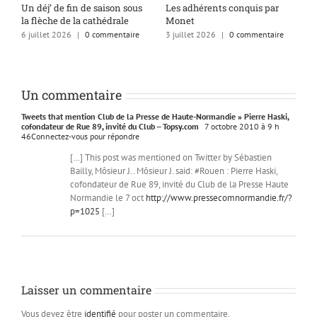
s
Un déj’ de fin de saison sous
Les adhérents conquis par
A
la flèche de la cathédrale
Monet
q
6 juillet 2026
|
0 commentaire
3 juillet 2026
|
0 commentaire
1
Un commentaire
Tweets that mention Club de la Presse de Haute-Normandie » Pierre Haski,
cofondateur de Rue 89, invité du Club -- Topsy.com
7 octobre 2010 à 9 h
46
Connectez-vous pour répondre
[…] This post was mentioned on Twitter by Sébastien
Bailly, Môsieur J.. Môsieur J. said: #Rouen : Pierre Haski,
cofondateur de Rue 89, invité du Club de la Presse Haute
Normandie le 7 oct
http://www.pressecomnormandie.fr/?
p=1025
[…]
Laisser un commentaire
Vous devez être
identifié
pour poster un commentaire.