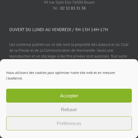
49 rue Saint Eloi 76000 Rouen
Tel :
02 32 83 31 38
OUVERT DU LUNDI AU VENDREDI / 9H-13H 14H-17H
Les contenus publiés sur ce site sont la propriété des auteurs et du Club
de la Presse et de la Communication de Normandie. Seuls une
reproduction et un stockage à des fins privées sont autorisés. Tout autre
usage est soumis à autorisation préalable et expresse de l'éditeur.
Nous utilisons des cookies pour optimiser notre site web et en mesurer
l'audience.
Accepter
Mentions légales
⎪
Politique de confidentialité
⎪
Cookies
⎪
Contact
Refuser
Facebook
X
LinkedIn
Rss
Préférences