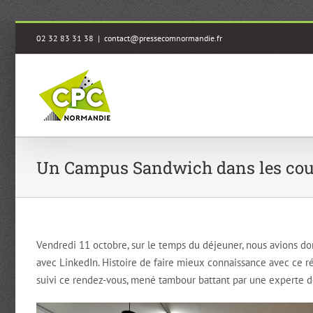
Passer
02 32 83 31 38
|
contact@pressecomnormandie.fr
au
contenu
Un Campus Sandwich dans les coul
Vendredi 11 octobre, sur le temps du déjeuner, nous avions 
avec LinkedIn. Histoire de faire mieux connaissance avec ce r
suivi ce rendez-vous, mené tambour battant par une experte de