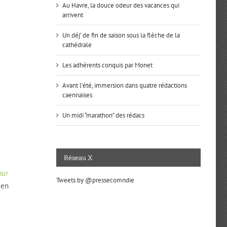
Au Havre, la douce odeur des vacances qui
arrivent
Un déj’ de fin de saison sous la flèche de la
cathédrale
Les adhérents conquis par Monet
Avant l’été, immersion dans quatre rédactions
caennaises
Un midi “marathon” des rédacs
Réseau X
our
Tweets by @pressecomndie
 en