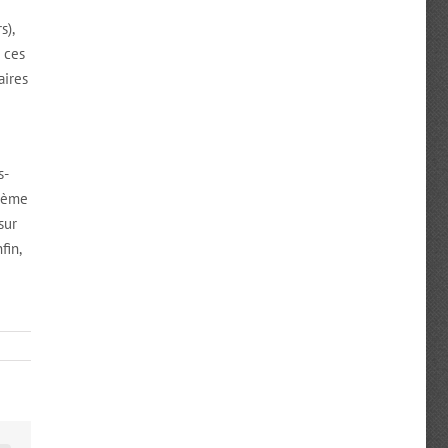
s),
 ces
aires
s-
xième
sur
fin,