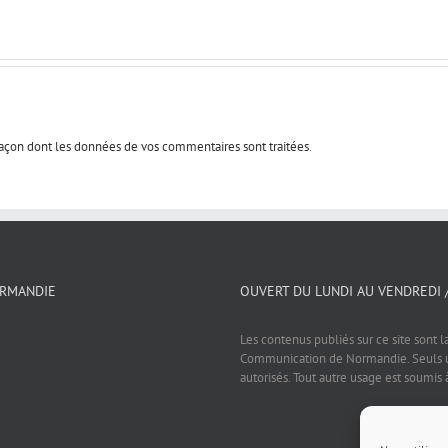
 façon dont les données de vos commentaires sont traitées
.
ORMANDIE
OUVERT DU LUNDI AU VENDREDI 
Les contenus publiés sur ce site sont l
Communication de Normandie. Seuls un
autorisés. Tout autre usage est soumis 