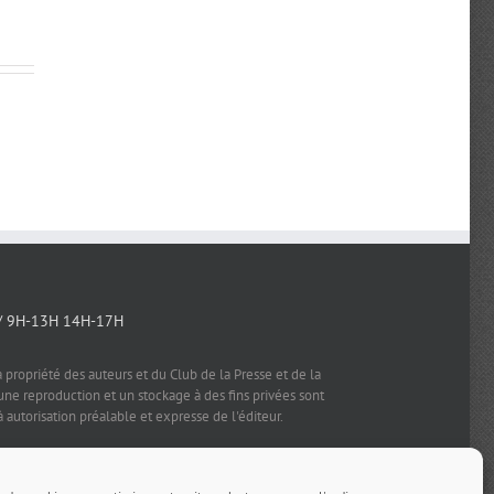
/ 9H-13H 14H-17H
a propriété des auteurs et du Club de la Presse et de la
e reproduction et un stockage à des fins privées sont
à autorisation préalable et expresse de l'éditeur.