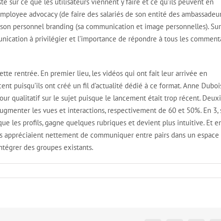
sté sur ce que les utilisateurs viennent y faire et ce qu’ils peuvent en
mployee advocacy (de faire des salariés de son entité des ambassadeur
et son personnel branding (sa communication et image personnelles). Sur
nication à privilégier et l’importance de répondre à tous les comment
tte rentrée. En premier lieu, les vidéos qui ont fait leur arrivée en
cent puisqu’ils ont créé un fil d’actualité dédié à ce format. Anne Duboi
our qualitatif sur le sujet puisque le lancement était trop récent. Deu
augmenter les vues et interactions, respectivement de 60 et 50%. En 3, 
e les profils, gagne quelques rubriques et devient plus intuitive. Et en
eurs appréciaient nettement de communiquer entre pairs dans un espace
intégrer des groupes existants.