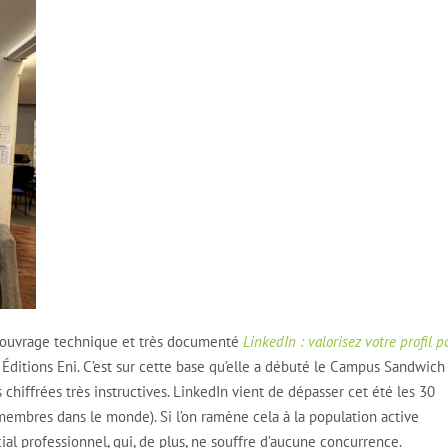
un ouvrage technique et très documenté
LinkedIn : valorisez votre profil p
Éditions Eni. C’est sur cette base qu’elle a débuté le Campus Sandwich
hiffrées très instructives. LinkedIn vient de dépasser cet été les 30
embres dans le monde). Si l’on ramène cela à la population active
cial professionnel, qui, de plus, ne souffre d’aucune concurrence.