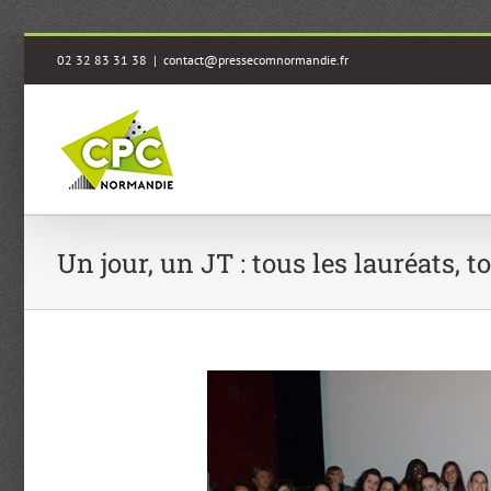
Passer
02 32 83 31 38
|
contact@pressecomnormandie.fr
au
contenu
Un jour, un JT : tous les lauréats, t