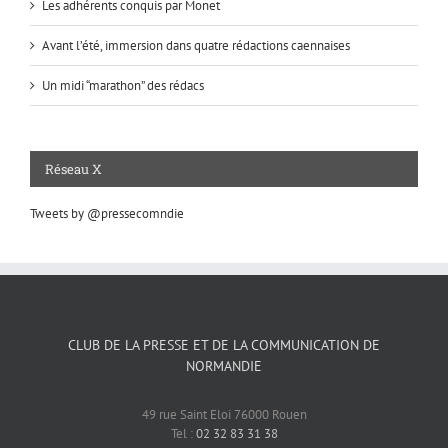
Les adhérents conquis par Monet
Avant l’été, immersion dans quatre rédactions caennaises
Un midi “marathon” des rédacs
Réseau X
Tweets by @pressecomndie
CLUB DE LA PRESSE ET DE LA COMMUNICATION DE
NORMANDIE
49 rue Saint Eloi 76000 Rouen
Tel :
02 32 83 31 38