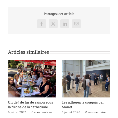
Partagez cet article
Facebook
X
LinkedIn
Email
Articles similaires
s
Un déj’ de fin de saison sous
Les adhérents conquis par
A
la flèche de la cathédrale
Monet
q
6 juillet 2026
|
0 commentaire
3 juillet 2026
|
0 commentaire
1