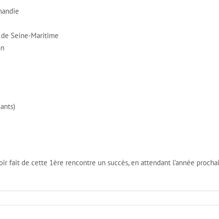
rmandie
l de Seine-Maritime
on
ants)
oir fait de cette 1ère rencontre un succès, en attendant l’année procha