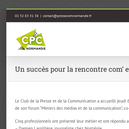
Passer
02 32 83 31 38
|
contact@pressecomnormandie.fr
au
contenu
Un succès pour la rencontre com’ 
Le Club de la Presse et de la Communication a accueilli jeudi
de son forum “Métiers des médias et de la communication”, co
Cinq professionnels ont présenté leur métier et ont répondu a
– Damien Largillière, journaliste chez Nostalgie