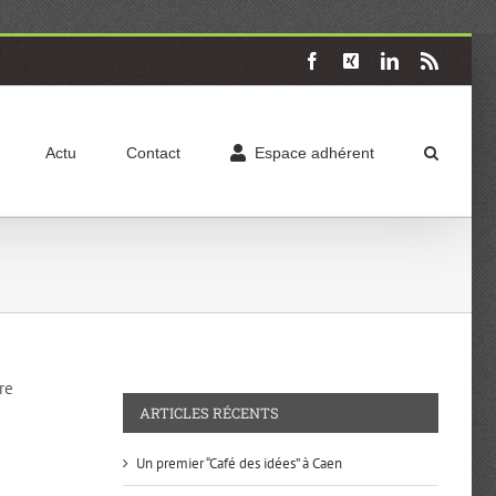
Facebook
X
LinkedIn
Rss
Actu
Contact
Espace adhérent
re
ARTICLES RÉCENTS
Un premier “Café des idées” à Caen