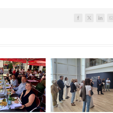
Facebook
X
LinkedI
E