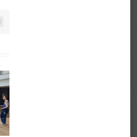
n
mail