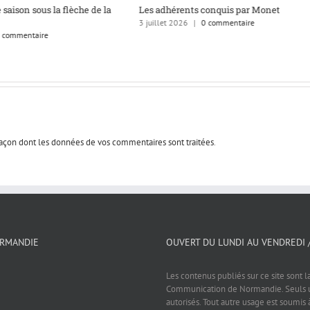
 saison sous la flèche de la
Les adhérents conquis par Monet
3 juillet 2026
|
0 commentaire
 commentaire
 façon dont les données de vos commentaires sont traitées
.
ORMANDIE
OUVERT DU LUNDI AU VENDREDI 
Les contenus publiés sur ce site sont l
Communication de Normandie. Seuls un
autorisés. Tout autre usage est soumis 