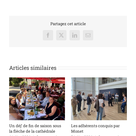
Partagez cet article
Facebook
X
LinkedIn
Email
Articles similaires
s
Un déj’ de fin de saison sous
Les adhérents conquis par
A
la flèche de la cathédrale
Monet
q