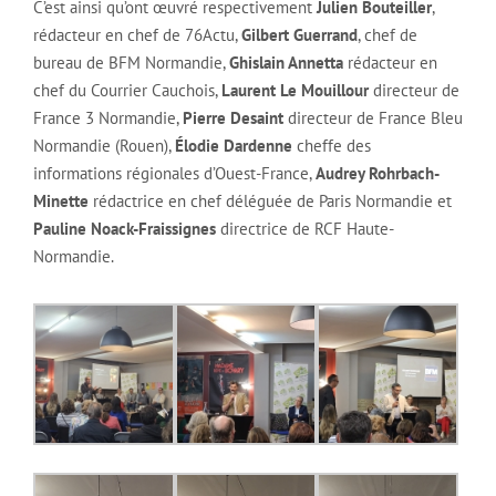
C’est ainsi qu’ont œuvré respectivement
Julien Bouteiller
,
rédacteur en chef de 76Actu,
Gilbert Guerrand
, chef de
bureau de BFM Normandie,
Ghislain Annetta
rédacteur en
chef du Courrier Cauchois,
Laurent Le Mouillour
directeur de
France 3 Normandie,
Pierre Desaint
directeur de France Bleu
Normandie (Rouen),
Élodie Dardenne
cheffe des
informations régionales d’Ouest-France,
Audrey Rohrbach-
Minette
rédactrice en chef déléguée de Paris Normandie et
Pauline Noack-Fraissignes
directrice de RCF Haute-
Normandie.