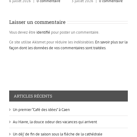
6 juillet 2026
|
0 commentaire
3 juillet 2026
|
0 commentaire
1
Laisser un commentaire
Vous devez être
identifié
pour poster un commentaire.
Ce site utilise Akismet pour réduire les indésirables.
En savoir plus sur la
façon dont les données de vos commentaires sont traitées
.
ARTICLES RÉCENTS
Un premier “Café des idées” à Caen
Au Havre, la douce odeur des vacances qui arrivent
Un déj’ de fin de saison sous la flèche de la cathédrale