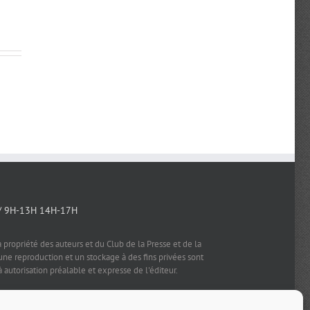
1 juillet 2026
|
0 commentaire
/ 9H-13H 14H-17H
a propriété des auteurs et du Club de la Presse et de la
e reproduction et un stockage à des fins privées sont
à autorisation préalable et expresse de l'éditeur.