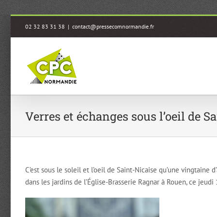
Passer
02 32 83 31 38
|
contact@pressecomnormandie.fr
au
contenu
Verres et échanges sous l’oeil de S
C’est sous le soleil et l’oeil de Saint-Nicaise qu’une vingtain
dans les jardins de l’Église-Brasserie Ragnar à Rouen, ce jeudi 1