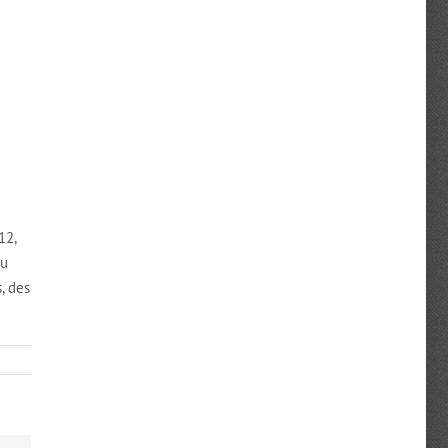
12,
du
, des