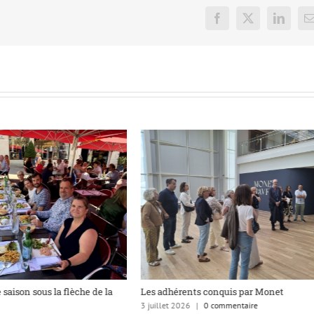
Facebook
X
LinkedI
E
 saison sous la flèche de la
Les adhérents conquis par Monet
3 juillet 2026
|
0 commentaire