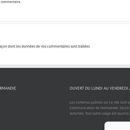
 commentaire
 façon dont les données de vos commentaires sont traitées
.
ORMANDIE
OUVERT DU LUNDI AU VENDREDI 
Les contenus publiés sur ce site sont l
Communication de Normandie. Seuls un
autorisés. Tout autre usage est soumis 