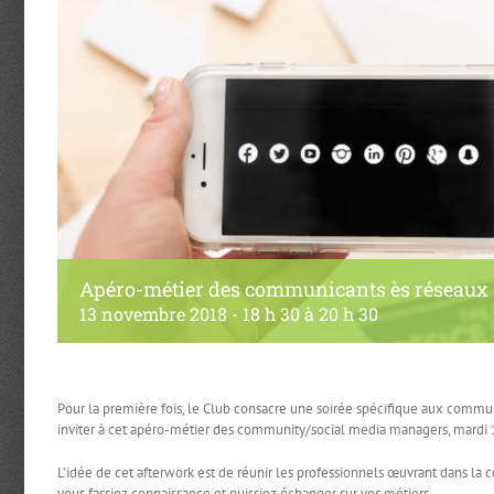
Apéro-métier des communicants ès réseaux
13 novembre 2018 - 18 h 30
à
20 h 30
Pour la première fois, le Club consacre une soirée spécifique aux commun
inviter à cet apéro-métier des community/social media managers, mardi
L’idée de cet afterwork est de réunir les professionnels œuvrant dans la c
vous fassiez connaissance et puissiez échanger sur vos métiers.