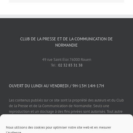
CLUB DE LA PRESSE ET DE LA COMMUNICATION DE
NORMANDIE
49 rue Saint Eloi 76000 Rouen
Tel :
02 32 83 31 38
OUVERT DU LUNDI AU VENDREDI / 9H-13H 14H-17H
Les contenus publiés sur ce site sont la propriété des auteurs et du Club
de la Presse et de la Communication de Normandie. Seuls une
reproduction et un stockage à des fins privées sont autorisés. Tout autre
usage est soumis à autorisation préalable et expresse de l'éditeur.
Nous utilisons des cookies pour optimiser notre site web et en mesurer
l'audience.