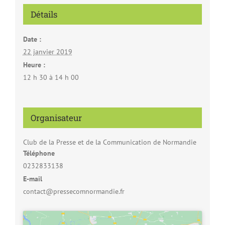
Détails
Date :
22 janvier 2019
Heure :
12 h 30 à 14 h 00
Organisateur
Club de la Presse et de la Communication de Normandie
Téléphone
0232833138
E-mail
contact@pressecomnormandie.fr