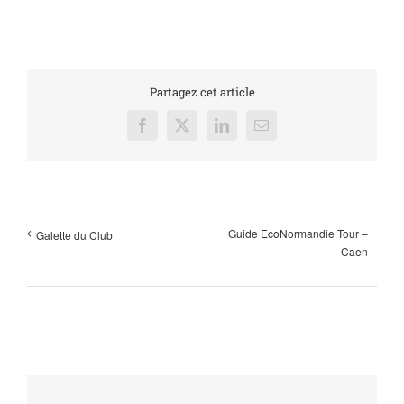
Partagez cet article
Facebook
X
LinkedIn
Email
Guide EcoNormandie Tour –
Galette du Club
Caen