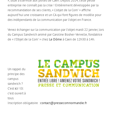
», situé à Eterville aux portes de Caen. Depuis 2014, cette petite
entreprise ne connaît pas la crise ! Entièrement développée par la
recommandation de ses clients, « L’objet de la Com’ » affiche
aujourd’hui une croissance et un CA qui font figures de modèle pour
des indépendants de la communication par l’objet en France.
Venez échanger sur la communication par l’objet mardi 22 janvier, lors
du Campus Sandwich animé par Caroline Bosher-Vervelle, fondatrice
de « l’Objet de la Com’ » chez
Le Dôme
à Caen de 12h30 à 14h.
Un rappel du
principe des
campus
sandwich ?
C’est
ici
! Et
c’est ouvert à
tous.
Inscription obligatoire :
contact@pressecomnormandie.fr