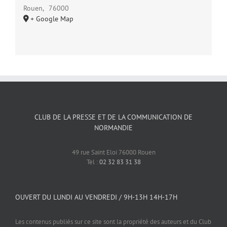
Rouen
,
76000
+ Google Map
CLUB DE LA PRESSE ET DE LA COMMUNICATION DE
NORMANDIE
49 rue Saint Eloi 76000 Rouen
Tel :
02 32 83 31 38
OUVERT DU LUNDI AU VENDREDI / 9H-13H 14H-17H
Les contenus publiés sur ce site sont la propriété des auteurs et du Club