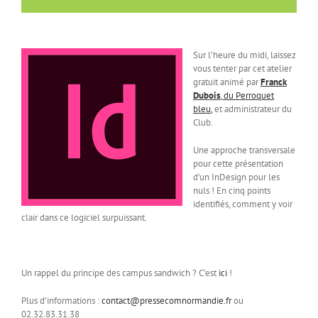
Sur l’heure du midi, laissez
vous tenter par cet atelier
gratuit animé par
Franck
Dubois
, du Perroquet
bleu
,
et administrateur du
Club.
Une approche transversale
pour cette présentation
d’un InDesign pour les
nuls ! En cinq points
identifiés, comment y voir
clair dans ce logiciel surpuissant.
Un rappel du principe des campus sandwich ? C’est
ici
!
Plus d’informations :
contact@pressecomnormandie.fr
ou
02.32.83.31.38