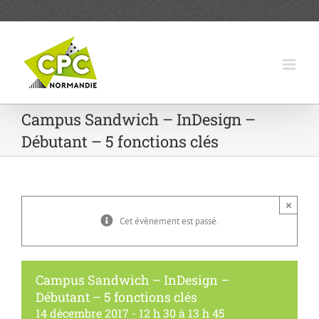
Passer
au
contenu
Campus Sandwich – InDesign –
Débutant – 5 fonctions clés
×
Cet évènement est passé.
Campus Sandwich – InDesign –
Débutant – 5 fonctions clés
14 décembre 2017 - 12 h 30
à
13 h 45