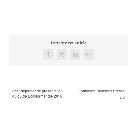
Partagez cet article
Facebook
X
LinkedIn
Email
Petit-déjeuner de présentation
Formation Relations Presse
du guide EcoNormandie 2018
2.0