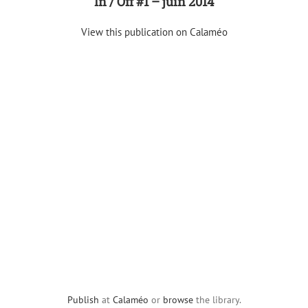
In / Off #1 – juin 2014
View this publication on Calaméo
Publish
at
Calaméo
or
browse
the library.