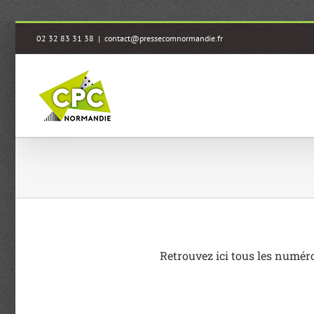
Passer
02 32 83 31 38
|
contact@pressecomnormandie.fr
au
contenu
Retrouvez ici tous les numér