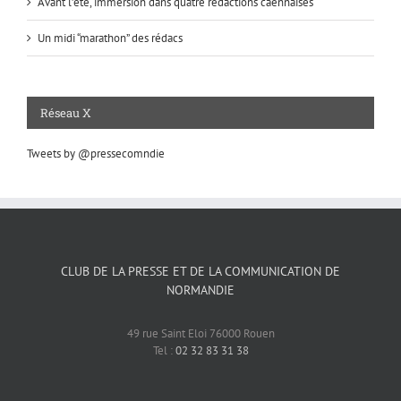
Avant l’été, immersion dans quatre rédactions caennaises
Un midi “marathon” des rédacs
Réseau X
Tweets by @pressecomndie
CLUB DE LA PRESSE ET DE LA COMMUNICATION DE
NORMANDIE
49 rue Saint Eloi 76000 Rouen
Tel :
02 32 83 31 38