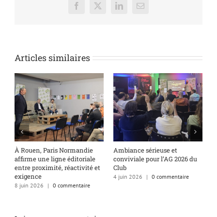
Facebook
X
LinkedIn
Email
Articles similaires
À Rouen, Paris Normandie
Ambiance sérieuse et
D
affirme une ligne éditoriale
conviviale pour l’AG 2026 du
l
entre proximité, réactivité et
Club
1
exigence
4 juin 2026
|
0 commentaire
8 juin 2026
|
0 commentaire