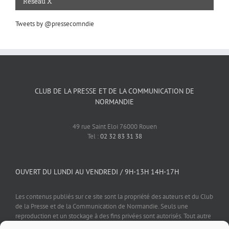
Réseau X
Tweets by @pressecomndie
CLUB DE LA PRESSE ET DE LA COMMUNICATION DE
NORMANDIE
49 rue Saint Eloi 76000 Rouen
Tel :
02 32 83 31 38
OUVERT DU LUNDI AU VENDREDI / 9H-13H 14H-17H
Les contenus publiés sur ce site sont la propriété des auteurs et du Club
de la Presse et de la Communication de Normandie. Seuls une
reproduction et un stockage à des fins privées sont autorisés. Tout autre
usage est soumis à autorisation préalable et expresse de l'éditeur.