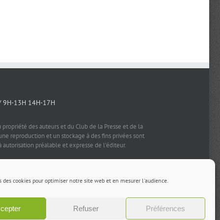
/ 9H-13H 14H-17H
a propriété des auteurs et du Club de la Presse et de la
e reproduction et un stockage à des fins privées sont
à autorisation préalable et expresse de l'éditeur.
s des cookies pour optimiser notre site web et en mesurer l'audience.
Facebook
X
LinkedIn
Rss
cepter
Refuser
Préférences