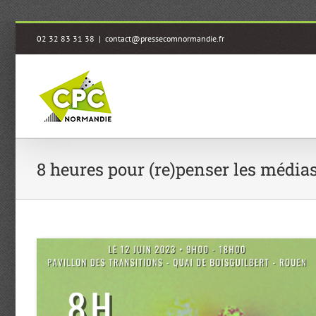
Passer
02 32 83 31 38
|
contact@pressecomnormandie.fr
au
contenu
8 heures pour (re)penser les média