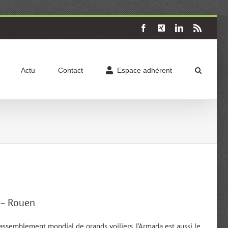
Facebook
X
LinkedIn
Rss
Actu
Contact
Espace adhérent
t – Rouen
rassemblement mondial de grands voiliers, l’Armada est aussi le