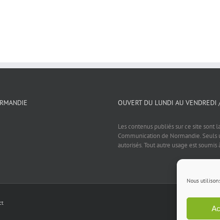
ORMANDIE
OUVERT DU LUNDI AU VENDREDI 
Les contenus publiés sur ce site sont l
Communication de Normandie. Seuls un
autorisés. Tout autre usage est soumis 
Nous utilison
ct
Ac