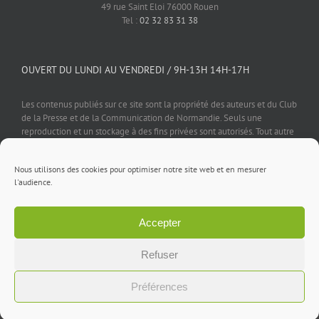
49 rue Saint Eloi 76000 Rouen
Tel :
02 32 83 31 38
OUVERT DU LUNDI AU VENDREDI / 9H-13H 14H-17H
Les contenus publiés sur ce site sont la propriété des auteurs et du Club
de la Presse et de la Communication de Normandie. Seuls une
reproduction et un stockage à des fins privées sont autorisés. Tout autre
usage est soumis à autorisation préalable et expresse de l'éditeur.
Nous utilisons des cookies pour optimiser notre site web et en mesurer
l'audience.
Accepter
Mentions légales
⎪
Politique de confidentialité
⎪
Cookies
⎪
Contact
Refuser
Facebook
X
LinkedIn
Rss
Préférences