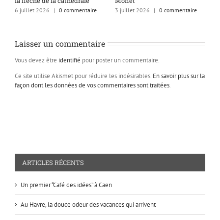
la flèche de la cathédrale
Monet
q
6 juillet 2026
|
0 commentaire
3 juillet 2026
|
0 commentaire
1
Laisser un commentaire
Vous devez être
identifié
pour poster un commentaire.
Ce site utilise Akismet pour réduire les indésirables.
En savoir plus sur la
façon dont les données de vos commentaires sont traitées
.
ARTICLES RÉCENTS
Un premier “Café des idées” à Caen
Au Havre, la douce odeur des vacances qui arrivent