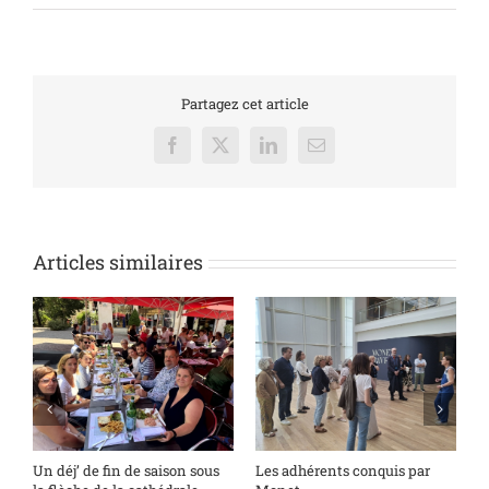
Partagez cet article
Facebook
X
LinkedIn
Email
Articles similaires
s
Un déj’ de fin de saison sous
Les adhérents conquis par
A