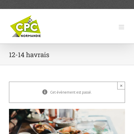
Passer
au
contenu
12-14 havrais
×
Cet évènement est passé.