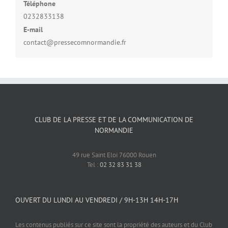
Téléphone
0232833138
E-mail
contact@pressecomnormandie.fr
CLUB DE LA PRESSE ET DE LA COMMUNICATION DE
NORMANDIE
49 rue Saint Eloi 76000 Rouen
Tel :
02 32 83 31 38
OUVERT DU LUNDI AU VENDREDI / 9H-13H 14H-17H
Les contenus publiés sur ce site sont la propriété des auteurs et du Club