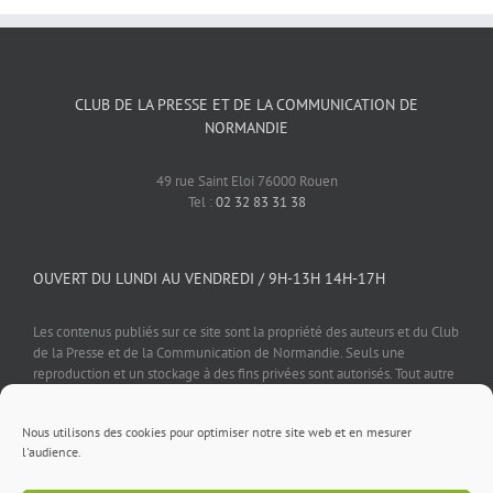
CLUB DE LA PRESSE ET DE LA COMMUNICATION DE
NORMANDIE
49 rue Saint Eloi 76000 Rouen
Tel :
02 32 83 31 38
OUVERT DU LUNDI AU VENDREDI / 9H-13H 14H-17H
Les contenus publiés sur ce site sont la propriété des auteurs et du Club
de la Presse et de la Communication de Normandie. Seuls une
reproduction et un stockage à des fins privées sont autorisés. Tout autre
usage est soumis à autorisation préalable et expresse de l'éditeur.
Nous utilisons des cookies pour optimiser notre site web et en mesurer
l'audience.