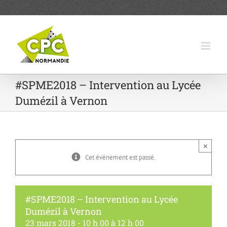
Passer
au
contenu
#SPME2018 – Intervention au Lycée
Dumézil à Vernon
×
Cet évènement est passé.
#SPME2018 – Intervention au Lycée
Dumézil à Vernon
23 mars 2018 - 10 h 00
à
12 h 00