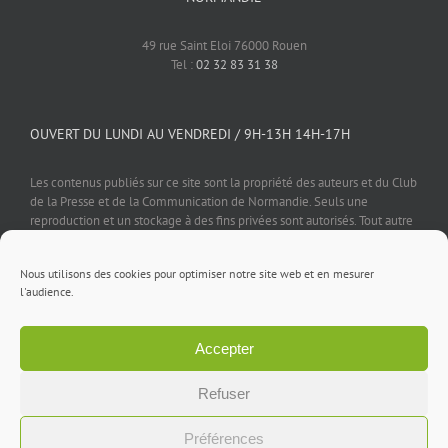
49 rue Saint Eloi 76000 Rouen
Tel :
02 32 83 31 38
OUVERT DU LUNDI AU VENDREDI / 9H-13H 14H-17H
Les contenus publiés sur ce site sont la propriété des auteurs et du Club
de la Presse et de la Communication de Normandie. Seuls une
reproduction et un stockage à des fins privées sont autorisés. Tout autre
usage est soumis à autorisation préalable et expresse de l'éditeur.
Nous utilisons des cookies pour optimiser notre site web et en mesurer
l'audience.
Accepter
Mentions légales
⎪
Politique de confidentialité
⎪
Cookies
⎪
Contact
Refuser
Facebook
X
LinkedIn
Rss
Préférences