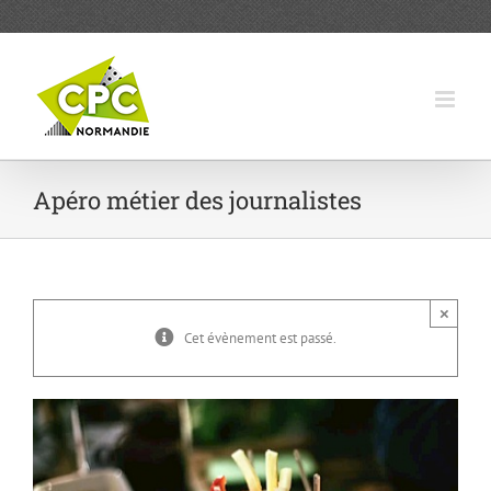
Passer
au
contenu
Apéro métier des journalistes
×
Cet évènement est passé.